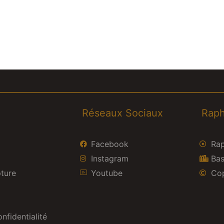
Réseaux Sociaux
Raph
Facebook
Rap
Instagram
Bas
pture
Youtube
Cop
nfidentialité