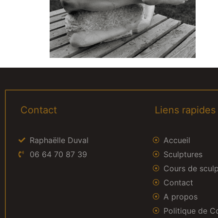
Contact
Liens rapides
Raphaëlle Duval
Accueil
06 64 70 87 39
Sculptures
Cours de scul
Contact
A propos
Politique de Co