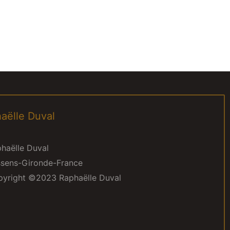
aëlle Duval
haëlle Duval
sens-Gironde-France
yright ©2023 Raphaëlle Duval