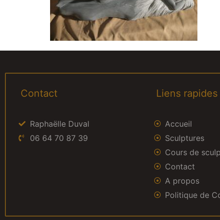
Contact
Liens rapides
Raphaëlle Duval
Accueil
06 64 70 87 39
Sculptures
Cours de scul
Contact
A propos
Politique de Co