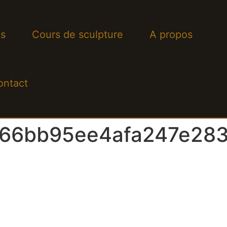
s
Cours de sculpture
A propos
ontact
66bb95ee4afa247e28