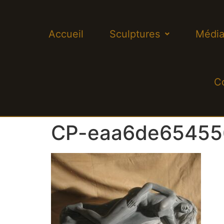
Accueil
Sculptures
Média
C
CP-eaa6de65455