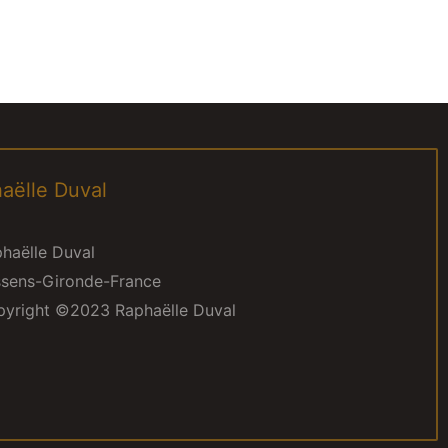
aëlle Duval
haëlle Duval
sens-Gironde-France
yright ©2023 Raphaëlle Duval