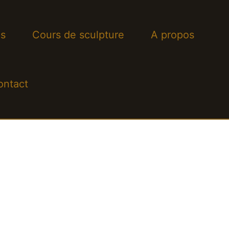
s
Cours de sculpture
A propos
ontact