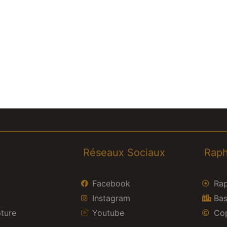
Réseaux Sociaux
Raph
Facebook
Rap
Instagram
Bas
pture
Youtube
Cop