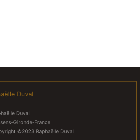
aëlle Duval
haëlle Duval
sens-Gironde-France
yright ©2023 Raphaëlle Duval