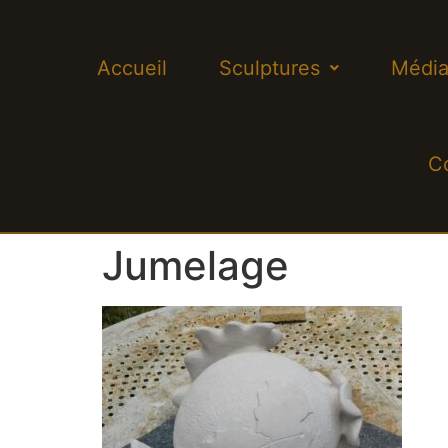
Accueil
Sculptures
Média
C
Jumelage