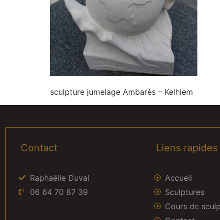
sculpture jumelage Ambarès – Kelhiem
Contact
Liens rapides
Raphaëlle Duval
Accueil
06 64 70 87 39
Sculptures
Cours de scul