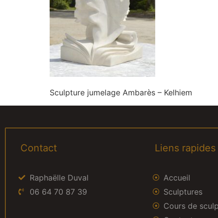
Sculpture jumelage Ambarès – Kelhiem
Contact
Liens rapides
Raphaëlle Duval
Accueil
06 64 70 87 39
Sculptures
Cours de scul