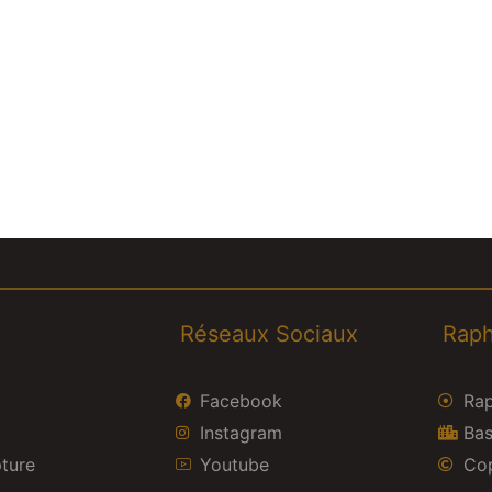
Réseaux Sociaux
Raph
Facebook
Rap
Instagram
Bas
pture
Youtube
Cop