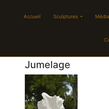
Accueil
Sculptures
Média
C
Jumelage