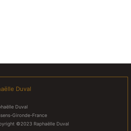
aëlle Duval
haëlle Duval
sens-Gironde-France
yright ©2023 Raphaëlle Duval