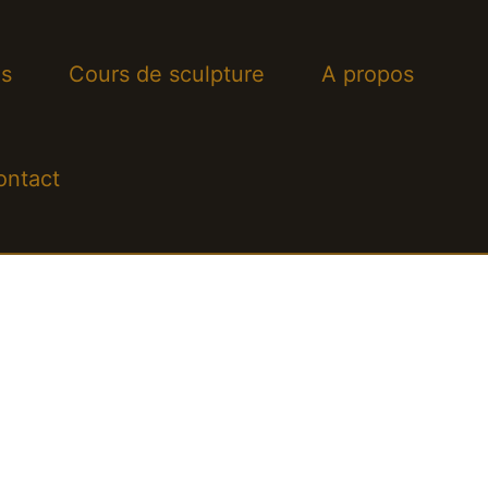
s
Cours de sculpture
A propos
ontact